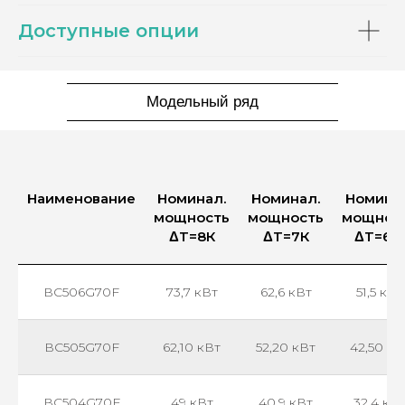
Доступные опции
Модельный ряд
Наименование
Номинал.
Номинал.
Номина
мощность
мощность
мощнос
ΔT=8К
ΔT=7К
ΔT=6К)
ВС506G70F
73,7 кВт
62,6 кВт
51,5 кВт
ВС505G70F
62,10 кВт
52,20 кВт
42,50 кВ
ВС504G70F
49 кВт
40,9 кВт
32,4 кВ