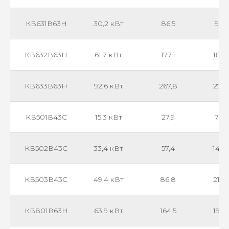
КВ631В63Н
30,2 кВт
86,5
906
КВ632В63Н
61,7 кВт
177,1
182
КВ633В63Н
92,6 кВт
267,8
274
КВ501В43С
15,3 кВт
27,9
720
КВ502В43С
33,4 кВт
57,4
144
КВ503В43С
49,4 кВт
86,8
217
КВ801В63Н
63,9 кВт
164,5
198