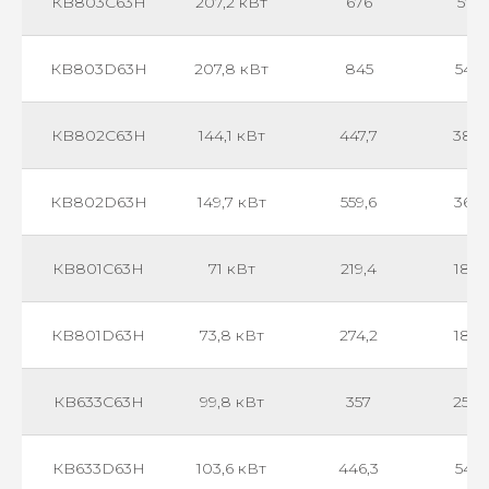
КB803С63H
207,2 кВт
676
571
КB803D63H
207,8 кВт
845
547
КB802С63H
144,1 кВт
447,7
380
КB802D63H
149,7 кВт
559,6
364
КB801С63H
71 кВт
219,4
188
КB801D63H
73,8 кВт
274,2
180
КB633С63H
99,8 кВт
357
258
КB633D63H
103,6 кВт
446,3
545