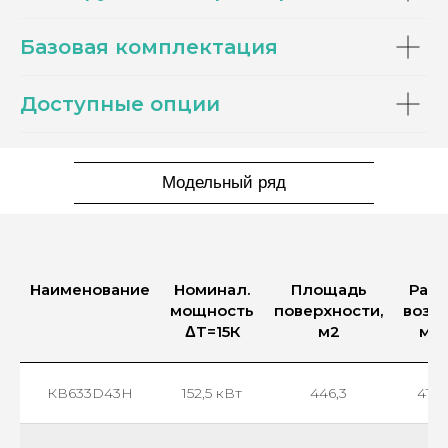
Базовая комплектация
Доступные опции
Модельный ряд
Наименование
Номинал.
Площадь
Расх
мощность
поверхности,
возду
ΔT=15К
м2
м3/
КВ633D43Н
152,5 кВт
446,3
417