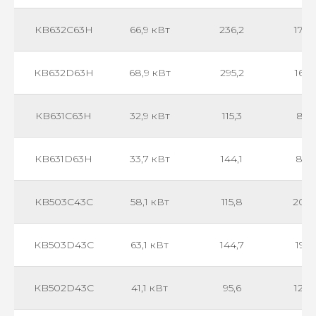
КB632С63H
66,9 кВт
236,2
172
КB632D63H
68,9 кВт
295,2
162
КB631С63H
32,9 кВт
115,3
852
КB631D63H
33,7 кВт
144,1
806
КB503С43С
58,1 кВт
115,8
203
КB503D43С
63,1 кВт
144,7
191
КB502D43С
41,1 кВт
95,6
127