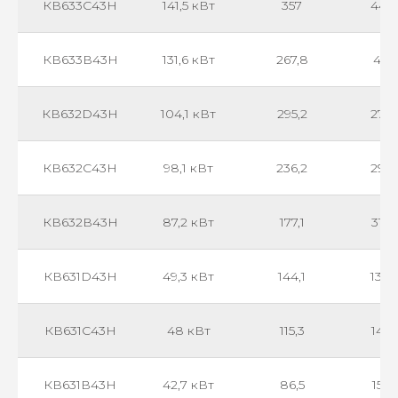
КВ633С43Н
141,5 кВт
357
441
КВ633В43Н
131,6 кВт
267,8
471
КВ632D43Н
104,1 кВт
295,2
276
КВ632С43Н
98,1 кВт
236,2
293
КВ632В43Н
87,2 кВт
177,1
313
КВ631D43Н
49,3 кВт
144,1
137
КВ631С43Н
48 кВт
115,3
145
КВ631В43Н
42,7 кВт
86,5
155