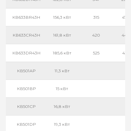
КВ633ВR43Н
156,3 кВт
315
475
КВ633CR43Н
161,8 кВт
420
446
КВ633DR43Н
185,6 кВт
525
421
КВ501АР
11,3 кВт
КВ501ВР
15 кВт
КВ501СР
16,8 кВт
КВ501DР
19,3 кВт