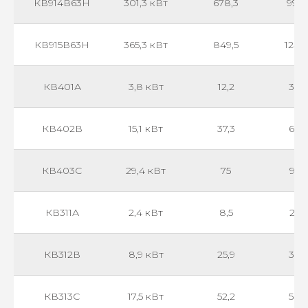
КВ914В63Н
301,3 кВт
678,3
993
КВ915В63Н
365,3 кВт
849,5
1243
КВ401А
3,8 кВт
12,2
360
КВ402В
15,1 кВт
37,3
670
КВ403С
29,4 кВт
75
945
КВ311А
2,4 кВт
8,5
210
КВ312В
8,9 кВт
25,9
390
КВ313С
17,5 кВт
52,2
540