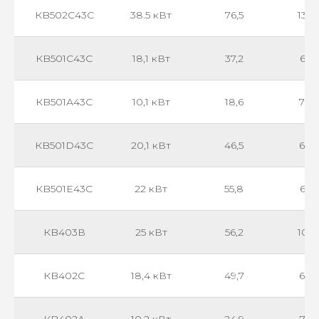
КB502C43С
38.5 кВт
76,5
135
КB501C43С
18,1 кВт
37,2
665
КB501А43С
10,1 кВт
18,6
770
КB501D43С
20,1 кВт
46,5
620
КB501Е43С
22 кВт
55,8
610
КB403В
25 кВт
56,2
101
КB402C
18,4 кВт
49,7
630