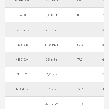
КB402А
10,2 кВт
24,9
727
КB401В
5,6 кВт
18,3
335
КB401С
7,4 кВт
24,4
320
КB313В
14,9 кВт
39,2
585
КB312А
5,9 кВт
17,3
420
КB312C
10,8 кВт
34,6
260
КB311В
3,3 кВт
12,7
195
КB311С
4,2 кВт
16,9
180