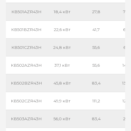
КВ501AZR43Н
18,4 кВт
27,8
738
КВ501ВZR43Н
22,6 кВт
41,7
675
КВ501СZR43Н
24,8 кВт
55,6
622
КВ502AZR43Н
37,1 кВт
55,6
147
КВ502BZR43Н
45,8 кВт
83,4
135
КВ502СZR43Н
49,9 кВт
111,2
124
КВ503AZR43Н
56,0 кВт
83,4
2216