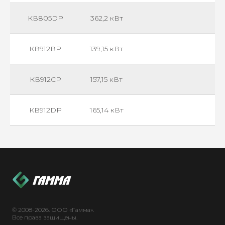
КВ805DР
362,2 кВт
КВ912ВР
139,15 кВт
КВ912СР
157,15 кВт
КВ912DР
165,14 кВт
© 2008-2026. ООО «Гамма».
Все права защищены.