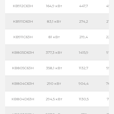
КB912С63H
164,9 кВт
447,7
459
КB911D63H
83,1 кВт
274,2
212
КB911С63H
81 кВт
219,4
227
КB805D63H
377,3 кВт
1415,9
914
КB805С63H
358,1 кВт
1132,7
954
КB804С63H
290 кВт
904,4
762
КB804D63H
294,5 кВт
1130,5
731